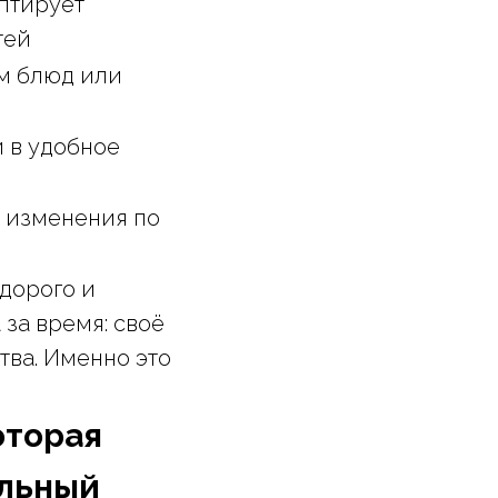
птирует
тей
м блюд или
 в удобное
 изменения по
«дорого и
а за время: своё
тва. Именно это
оторая
альный