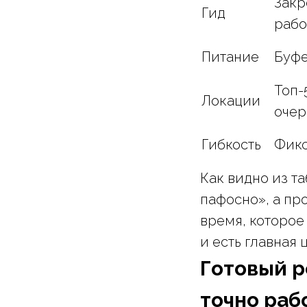
Закр
Гид
рабо
Питание
Буфе
Топ-
Локации
оче
Гибкость
Фикс
Как видно из т
пафосно», а пр
время, которое
и есть главная
Готовый р
точно раб