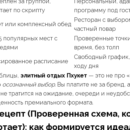
еплён за группой,
Персональный, ада
тает по скрипту
программу под гос
Ресторан с выборо
т или комплексный обед
частный повар
5 популярных мест с
Проверенные точки
редями
время, без толп
Свободный график,
ированное расписание
ходу дня
аблицы,
элитный отдых Пхукет
— это не про 
о
осознанный выбор
. Вы платите не за бренд, 
 не тратится на ожидание, очереди и неудобс
 ценность премиального формата.
ецепт (Проверенная схема, к
отает): как формируется иде