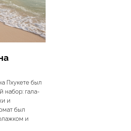
на
на Пхукете был
 набор: гала-
хи и
рмат был
 флажком и