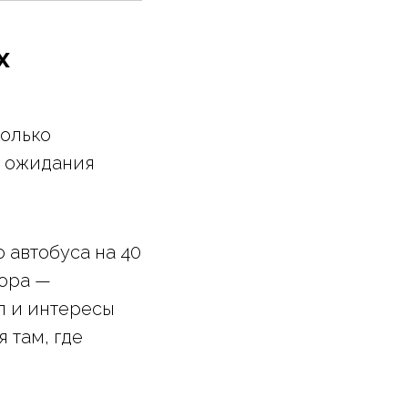
х
колько
е ожидания
 автобуса на 40
тора —
п и интересы
 там, где