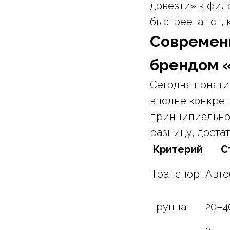
довезти» к фил
быстрее, а тот,
Современн
брендом 
Сегодня понят
вполне конкрет
принципиально 
разницу, достат
Критерий
С
Транспорт
Авто
Группа
20–4