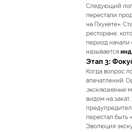
Следующий логи
перестали прод
на Пхукете». С
ресторане, кот
период начали 
называется
инд
Этап 3: Фоку
Когда вопрос л
впечатлений. О
эксклюзивные
м
видом на закат
предупредитель
перестал быть 
Эволюция экску