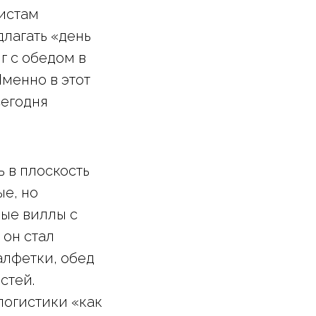
ристам
длагать «день
г с обедом в
Именно в этот
сегодня
 в плоскость
ые, но
ные виллы с
 он стал
алфетки, обед
стей.
логистики «как