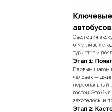
Ключевые 
автобусов
Эволюция экску
отчётливых ста
туристов и поя
Этап 1: Появ
Первым шагом к
человек — джип
персональный р
гостей. Это был
захотелось, и п
Этап 2: Кас