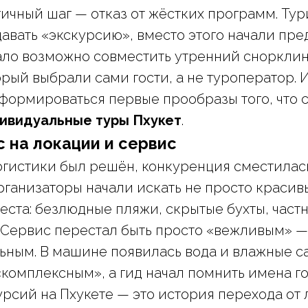
чный шаг — отказ от жёстких программ. Ту
авать «экскурсию», вместо этого начали пре
тало возможно совместить утренний снорклин
орый выбрали сами гости, а не туроператор. 
формироваться первые прообразы того, что 
ивидуальные туры Пхукет
.
с на локации и сервис
огистики был решён, конкуренция сместилась
рганизаторы начали искать не просто красив
еста: безлюдные пляжи, скрытые бухты, част
. Сервис перестал быть просто «вежливым» —
ным. В машине появилась вода и влажные с
«комплексным», а гид начал помнить имена го
рсий на Пхукете — это история перехода от 