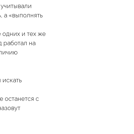
е учитывали
, а «выполнять
одних и тех же
д работал на
аличию
.
 искать
е останется с
назовут