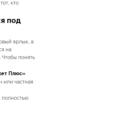
тот, кто
я под
овый ярлык, а
ся на
 Чтобы понять
кет Плюс»
 или частная
и полностью