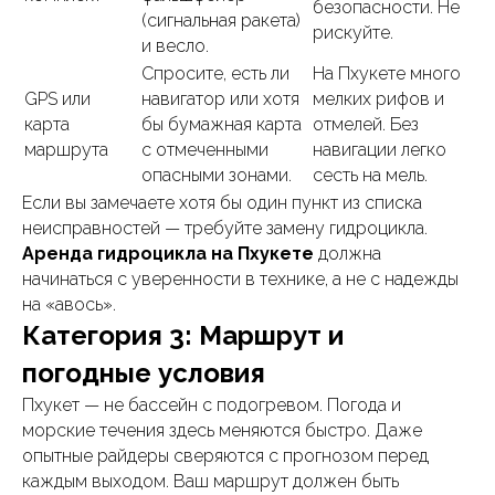
безопасности. Не
(сигнальная ракета)
рискуйте.
и весло.
Спросите, есть ли
На Пхукете много
GPS или
навигатор или хотя
мелких рифов и
карта
бы бумажная карта
отмелей. Без
маршрута
с отмеченными
навигации легко
опасными зонами.
сесть на мель.
Если вы замечаете хотя бы один пункт из списка
неисправностей — требуйте замену гидроцикла.
Аренда гидроцикла на Пхукете
должна
начинаться с уверенности в технике, а не с надежды
на «авось».
Категория 3: Маршрут и
погодные условия
Пхукет — не бассейн с подогревом. Погода и
морские течения здесь меняются быстро. Даже
опытные райдеры сверяются с прогнозом перед
каждым выходом. Ваш маршрут должен быть