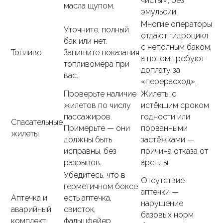
чистым, без
масла щупом.
эмульсии.
Многие операторы
Уточните, полный
отдают гидроцикл
бак или нет.
с неполным баком,
Топливо
Запишите показания
а потом требуют
топливомера при
доплату за
вас.
«перерасход».
Проверьте наличие
Жилеты с
жилетов по числу
истёкшим сроком
пассажиров.
годности или
Спасательные
Примерьте — они
порванными
жилеты
должны быть
застёжками —
исправны, без
причина отказа от
разрывов.
аренды.
Убедитесь, что в
Отсутствие
герметичном боксе
аптечки —
Аптечка и
есть аптечка,
нарушение
аварийный
свисток,
базовых норм
комплект
фальшфейер