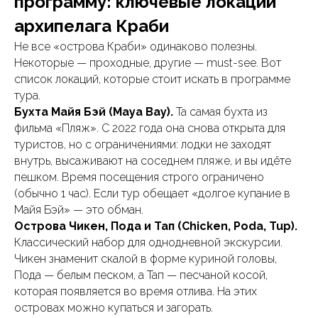
программу: ключевые локации
архипелага Краби
Не все «острова Краби» одинаково полезны.
Некоторые — проходные, другие — must-see. Вот
список локаций, которые стоит искать в программе
тура.
Бухта Майя Бэй (Maya Bay).
Та самая бухта из
фильма «Пляж». С 2022 года она снова открыта для
туристов, но с ограничениями: лодки не заходят
внутрь, высаживают на соседнем пляже, и вы идёте
пешком. Время посещения строго ограничено
(обычно 1 час). Если тур обещает «долгое купание в
Майя Бэй» — это обман.
Острова Чикен, Пода и Тап (Chicken, Poda, Tup).
Классический набор для однодневной экскурсии.
Чикен знаменит скалой в форме куриной головы,
Пода — белым песком, а Тап — песчаной косой,
которая появляется во время отлива. На этих
островах можно купаться и загорать.