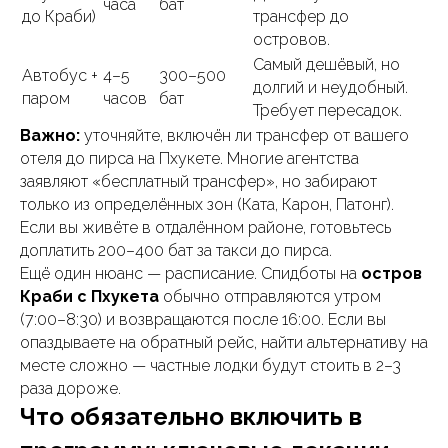
часа
бат
до Краби)
трансфер до
островов.
Самый дешёвый, но
Автобус +
4–5
300–500
долгий и неудобный.
паром
часов
бат
Требует пересадок.
Важно:
уточняйте, включён ли трансфер от вашего
отеля до пирса на Пхукете. Многие агентства
заявляют «бесплатный трансфер», но забирают
только из определённых зон (Ката, Карон, Патонг).
Если вы живёте в отдалённом районе, готовьтесь
доплатить 200–400 бат за такси до пирса.
Ещё один нюанс — расписание. Спидботы на
остров
Краби с Пхукета
обычно отправляются утром
(7:00–8:30) и возвращаются после 16:00. Если вы
опаздываете на обратный рейс, найти альтернативу на
месте сложно — частные лодки будут стоить в 2–3
раза дороже.
Что обязательно включить в