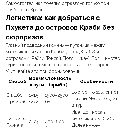
Самостоятельная поездка оправдана только при
ночёвке на Краби.
Логистика: как добраться с
Пхукета до островов Краби без
сюрпризов
Главный подводный камень — путаница между
материковой частью Краби (город Краби) и
островами (Рейли, Тонсай, Пода, Чикен). Большинство
туристов хотят именно на острова, а не в город.
Учитывайте это при бронировании.
Время
Стоимость
Способ
Особенности
в пути
(прибл.)
Быстро, но зависит от
Спидбот
1–1,5
1500–2500
погоды. Часто входит
(прямой)
часа
бат
в тур.
Идёт до пирса в
Паром (с
материковом Краби.
2–2,5
400–600
Пхукета
Далее нужен