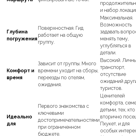
продолжительн
и набор локаци
Максимальная.
Возможность
Поверхностная. Гид
Глубина
задавать вопро
работает на общую
погружения
менять тему,
группу.
углубляться в
детали.
Высокий. Личн
Зависит от группы. Много
транспорт,
Комфорт и
времени уходит на сборы,
отсутствие
время
переезды по отелям,
ожиданий друг
ожидания.
туристов.
Ценителей
комфорта, семе
Первого знакомства с
детьми, тех, кто
ключевыми
Идеально
вторично посе
достопримечательностями
для
Пхукет, и для
при ограниченном
особых интере
бюджете.