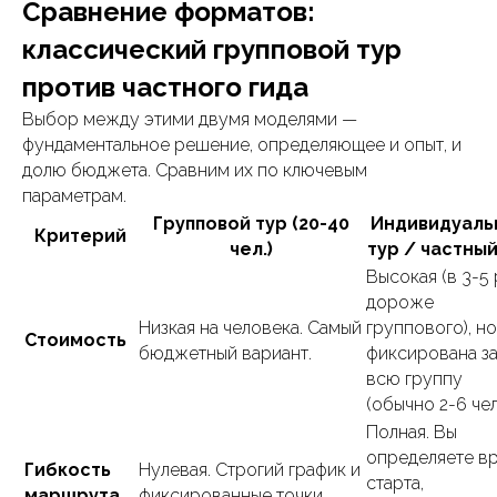
Сравнение форматов:
классический групповой тур
против частного гида
Выбор между этими двумя моделями —
фундаментальное решение, определяющее и опыт, и
долю бюджета. Сравним их по ключевым
параметрам.
Групповой тур (20-40
Индивидуаль
Критерий
чел.)
тур / частный
Высокая (в 3-5 
дороже
Низкая на человека. Самый
группового), но
Стоимость
бюджетный вариант.
фиксирована з
всю группу
(обычно 2-6 чел.
Полная. Вы
определяете в
Гибкость
Нулевая. Строгий график и
старта,
маршрута
фиксированные точки.