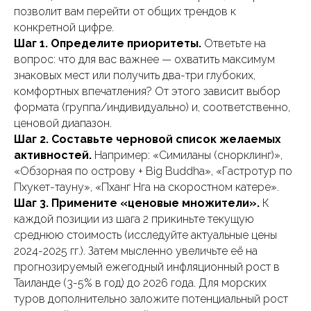
позволит вам перейти от общих трендов к
конкретной цифре.
Шаг 1. Определите приоритеты.
Ответьте на
вопрос: что для вас важнее — охватить максимум
знаковых мест или получить два-три глубоких,
комфортных впечатления? От этого зависит выбор
формата (группа/индивидуально) и, соответственно,
ценовой диапазон.
Шаг 2. Составьте черновой список желаемых
активностей.
Например: «Симиланы (снорклинг)»,
«Обзорная по острову + Big Buddha», «Гастротур по
Пхукет-тауну», «Пханг Нга на скоростном катере».
Шаг 3. Примените «ценовые множители».
К
каждой позиции из шага 2 прикиньте текущую
среднюю стоимость (исследуйте актуальные цены
2024-2025 гг.). Затем мысленно увеличьте её на
прогнозируемый ежегодный инфляционный рост в
Таиланде (3-5% в год) до 2026 года. Для морских
туров дополнительно заложите потенциальный рост