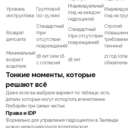
Индивидуальный
Уровень
Групповой
Индивидуа
(гид на каждом
инструктажа
(10–15 мин)
(гид на гру
гидроцикле)
Стандартный
Строгий
Стандартный
Возврат
(при
(повышен
(при отсутствии
депозита
отсутствии
требовани
повреждений)
повреждений)
технике)
Минимальный
18 лет (или 16
21 год (опы
возраст
18 лет
с согласия)
обязателен
водителя
Тонкие моменты, которые
решают всё
Даже если вы выбрали вариант по таблице, есть
детали, которые могут испортить впечатление.
Разберём три самых частых.
Права и IDP
Формально для управления гидроциклом в Таиланде
нужно международное водительское