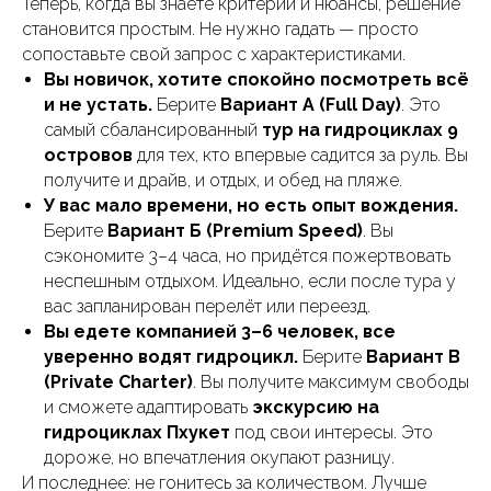
Теперь, когда вы знаете критерии и нюансы, решение
становится простым. Не нужно гадать — просто
сопоставьте свой запрос с характеристиками.
Вы новичок, хотите спокойно посмотреть всё
и не устать.
Берите
Вариант А (Full Day)
. Это
самый сбалансированный
тур на гидроциклах 9
островов
для тех, кто впервые садится за руль. Вы
получите и драйв, и отдых, и обед на пляже.
У вас мало времени, но есть опыт вождения.
Берите
Вариант Б (Premium Speed)
. Вы
сэкономите 3–4 часа, но придётся пожертвовать
неспешным отдыхом. Идеально, если после тура у
вас запланирован перелёт или переезд.
Вы едете компанией 3–6 человек, все
уверенно водят гидроцикл.
Берите
Вариант В
(Private Charter)
. Вы получите максимум свободы
и сможете адаптировать
экскурсию на
гидроциклах Пхукет
под свои интересы. Это
дороже, но впечатления окупают разницу.
И последнее: не гонитесь за количеством. Лучше