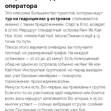
оператора
Это классика. Большинство туристов, которые ищут
тур на гидроциклах 9 островов
, сталкиваются
именно с таким предложением. Старт в 8:00, возврат
в 17:00. Маршрут стандартный: острова Ранг Яй, Кай
Нок, Хонг, отмель Кай Нуй, лагуна Пханьи и ещё 4–5
точек по пути.
Плюсы этого варианта очевидны: вы получаете
плотный, но размеренный график. На каждой
остановке — от 20 до 40 минут. Есть полноценный
обед на одном из островов (обычно на Ранг Яй или
Кай Нок). Инструктаж групповой, но перед выездом
вас учат базовым манёврам — повороты,
торможение, прохождение волны.
Минусы тоже есть. Во-первых, вы привязаны к группе.
Если кто-то из участников едет медленно или боится
волн, весь маршрут затягивается. Во-вторых, к 15:00
многие устают — солнце, вибрация от руля, солёная
вода. Последние острова смотрят уже без