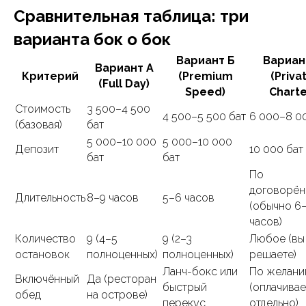
Сравнительная таблица: три
варианта бок о бок
Вариант Б
Вариан
Вариант А
Критерий
(Premium
(Priva
(Full Day)
Speed)
Charte
Стоимость
3 500–4 500
4 500–5 500 бат
6 000–8 0
(базовая)
бат
5 000–10 000
5 000–10 000
Депозит
10 000 бат
бат
бат
По
договорён
Длительность
8–9 часов
5–6 часов
(обычно 6
часов)
Количество
9 (4–5
9 (2–3
Любое (вы
остановок
полноценных)
полноценных)
решаете)
Ланч-бокс или
По желан
Включённый
Да (ресторан
быстрый
(оплачивае
обед
на острове)
перекус
отдельно)