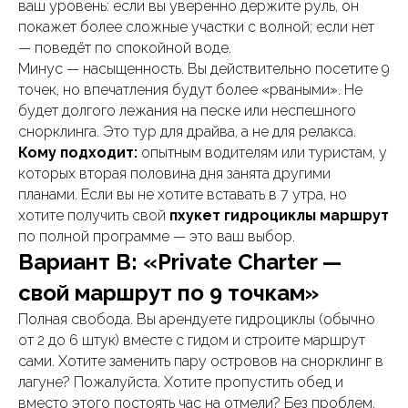
ваш уровень: если вы уверенно держите руль, он
покажет более сложные участки с волной; если нет
— поведёт по спокойной воде.
Минус — насыщенность. Вы действительно посетите 9
точек, но впечатления будут более «рваными». Не
будет долгого лежания на песке или неспешного
снорклинга. Это тур для драйва, а не для релакса.
Кому подходит:
опытным водителям или туристам, у
которых вторая половина дня занята другими
планами. Если вы не хотите вставать в 7 утра, но
хотите получить свой
пхукет гидроциклы маршрут
по полной программе — это ваш выбор.
Вариант В: «Private Charter —
свой маршрут по 9 точкам»
Полная свобода. Вы арендуете гидроциклы (обычно
от 2 до 6 штук) вместе с гидом и строите маршрут
сами. Хотите заменить пару островов на снорклинг в
лагуне? Пожалуйста. Хотите пропустить обед и
вместо этого постоять час на отмели? Без проблем.