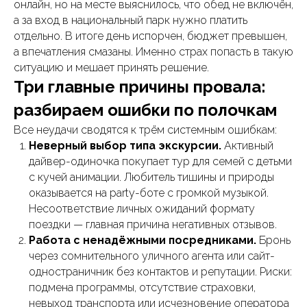
онлайн, но на месте выяснилось, что обед не включён,
а за вход в национальный парк нужно платить
отдельно. В итоге день испорчен, бюджет превышен,
а впечатления смазаны. Именно страх попасть в такую
ситуацию и мешает принять решение.
Три главные причины провала:
разбираем ошибки по полочкам
Все неудачи сводятся к трём системным ошибкам:
Неверный выбор типа экскурсии.
Активный
дайвер-одиночка покупает тур для семей с детьми
с кучей анимации. Любитель тишины и природы
оказывается на party-боте с громкой музыкой.
Несоответствие личных ожиданий формату
поездки — главная причина негативных отзывов.
Работа с ненадёжными посредниками.
Бронь
через сомнительного уличного агента или сайт-
одностраничник без контактов и репутации. Риски:
подмена программы, отсутствие страховки,
невыход транспорта или исчезновение оператора