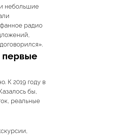
 и небольшие
али
афанное радио
дложений,
договорился».
и первые
. К 2019 году в
Казалось бы,
ток, реальные
кскурсии,