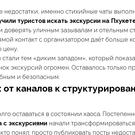
е недостатки, именно стихийные чаты выпо
учили туристов искать экскурсии на Пхукет
 доверять уличным зазывалам и отельным с
рямой контакт с организатором даёт больше к
 цену.
 стали тем «диким западом», который показа
ок экскурсий огромен. Оставалось только пр
обным и безопасным.
 от каналов к структурирова
олго оставаться в состоянии хаоса. Постепен
а с экскурсиями
начали трансформироваться
 кто понял: просто публиковать посты недост