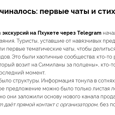
ачиналось: первые чаты и ст
а
экскурсий на Пхукете через Telegram
нача
тчаяния. Туристы, уставшие от навязчивых пр
ли первые тематические чаты, чтобы делитьс
дов. Это были хаотичные сообщества: кто-то
торый возит на Симиланы за полцены», кто-т
последний момент.
е было структуры. Информация тонула в сотня
ое предложение можно было только листая ле
но они заложили основу нового канала прод
m даёт прямой контакт с организатором
, без 