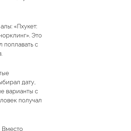
лы: «Пхукет:
норклинг». Это
л поплавать с
.
тые
ыбирал дату,
ые варианты с
ловек получал
. Вместо