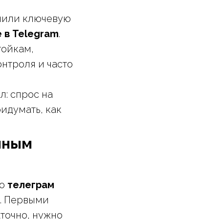
лнили ключевую
е в Telegram
.
тойкам,
онтроля и часто
л: спрос на
идумать, как
нным
но
телеграм
. Первыми
аточно, нужно