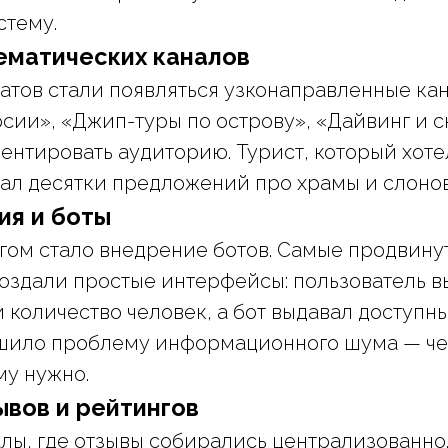
стему.
ематических каналов
атов стали появляться узконаправленные кана
сии», «Джип-туры по острову», «Дайвинг и с
ентировать аудиторию. Турист, который хоте
тал десятки предложений про храмы и слонов
ия и боты
ом стало внедрение ботов. Самые продвину
оздали простые интерфейсы: пользователь в
и количество человек, а бот выдавал доступн
ешило проблему информационного шума — че
ему нужно.
ывов и рейтингов
лы, где отзывы собирались централизованно