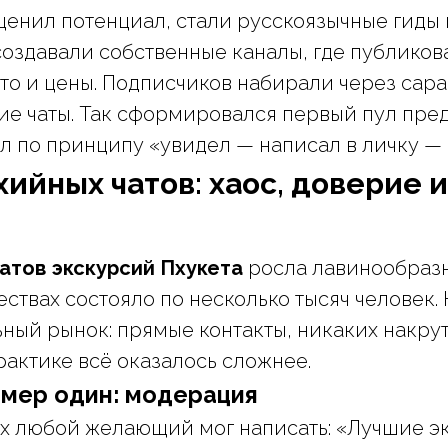
ценил потенциал, стали русскоязычные гиды
 создавали собственные каналы, где публиков
то и цены. Подписчиков набирали через сар
ие чаты. Так сформировался первый пул пре
л по принципу «увидел — написал в личку — 
хийных чатов: хаос, доверие 
атов экскурсий Пхукета
росла лавинообразно
ствах состояло по несколько тысяч человек. 
ьный рынок: прямые контакты, никаких накру
рактике всё оказалось сложнее.
мер один: модерация
ах любой желающий мог написать: «Лучшие э