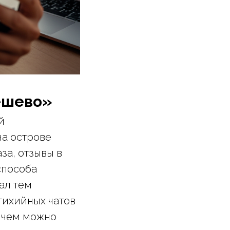
дёшево»
й
на острове
за, отзывы в
способа
ал тем
тихийных чатов
 чем можно