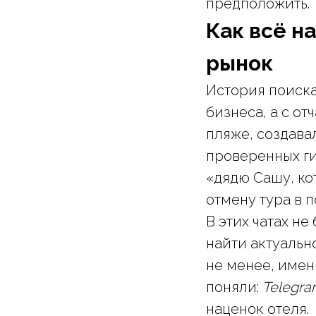
предположить.
Как всё н
рынок
История поиск
бизнеса, а с о
пляже, создава
проверенных ги
«дядю Сашу, ко
отмену тура в 
В этих чатах н
найти актуальн
не менее, имен
поняли:
Telegra
наценок отеля.