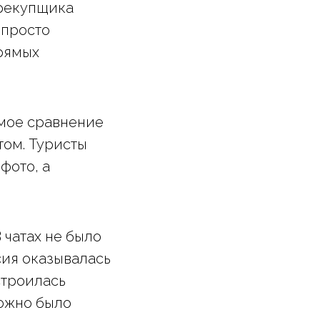
ерекупщика
 просто
прямых
емое сравнение
том. Туристы
фото, а
 чатах не было
сия оказывалась
строилась
можно было