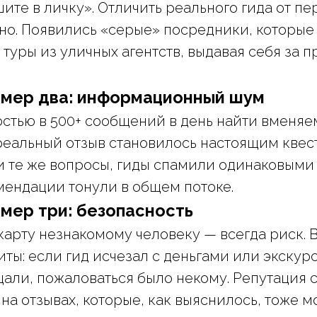
шите в личку». Отличить реального гида от п
о. Появились «серые» посредники, которые
туры из уличных агентств, выдавая себя за 
мер два: информационный шум
ностью в 500+ сообщений в день найти вменя
еальный отзыв становилось настоящим квес
и те же вопросы, гиды спамили одинаковыми 
ендации тонули в общем потоке.
мер три: безопасность
карту незнакомому человеку — всегда риск. В
ты: если гид исчезал с деньгами или экскур
ещали, пожаловаться было некому. Репутация 
на отзывах, которые, как выяснилось, тоже 