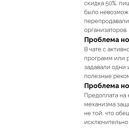
скидка 50%, пи
было невозможн
перепродавали 
организаторов.
Проблема но
В чате с актив
программ или р
задавали одни 
полезные реком
Проблема но
Предоплата на 
механизма защи
не той, что об
исключительно 