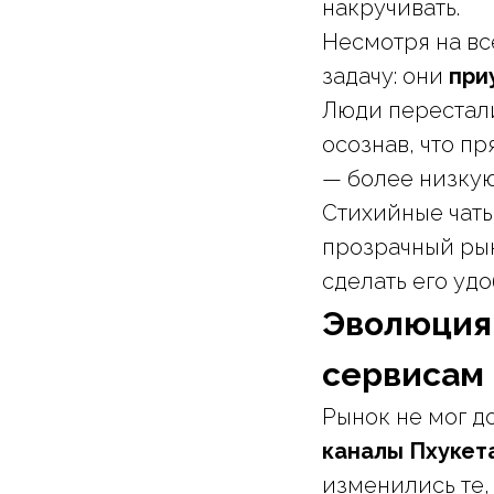
накручивать.
Несмотря на вс
задачу: они
при
Люди перестали
осознав, что п
— более низкую
Стихийные чаты
прозрачный рын
сделать его уд
Эволюция:
сервисам
Рынок не мог д
каналы Пхукет
изменились те,