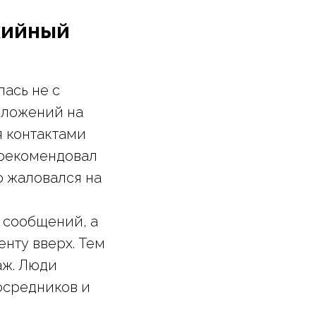
ихийный
лась не с
едложений на
я контактами
 рекомендовал
о жаловался на
х сообщений, а
нту вверх. Тем
аж. Люди
посредников и