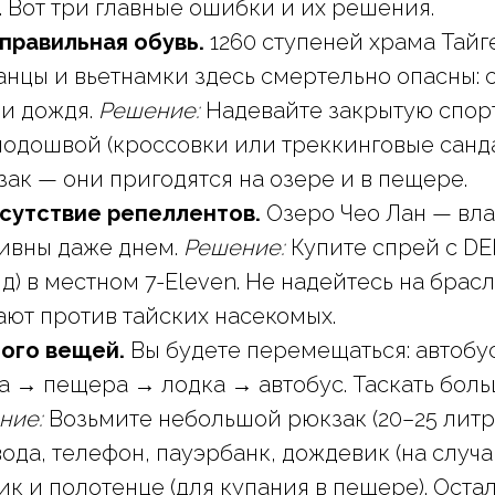
. Вот три главные ошибки и их решения.
правильная обувь.
1260 ступеней храма Тайг
анцы и вьетнамки здесь смертельно опасны: 
 и дождя.
Решение:
Надевайте закрытую спор
одошвой (кроссовки или треккинговые санд
зак — они пригодятся на озере и в пещере.
сутствие репеллентов.
Озеро Чео Лан — вла
ивны даже днем.
Решение:
Купите спрей с DE
д) в местном 7-Eleven. Не надейтесь на брас
ают против тайских насекомых.
ого вещей.
Вы будете перемещаться: автобу
а → пещера → лодка → автобус. Таскать бол
ние:
Возьмите небольшой рюкзак (20–25 литр
ода, телефон, пауэрбанк, дождевик (на случ
ик и полотенце (для купания в пещере). Оста