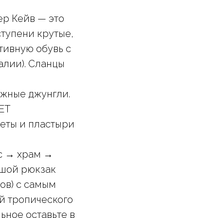
ер Кейв — это
ступени крутые,
тивную обувь с
алии). Сланцы
жные джунгли.
ET
леты и пластыри
с → храм →
ьшой рюкзак
ов) с самым
ай тропического
льное оставьте в