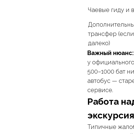
Чаевые гиду и 
Дополнительн
трансфер (если
далеко)
Важный нюанс:
у официального 
500–1000 бат н
автобус — стар
сервисе.
Работа на
экскурсия
Типичные жало