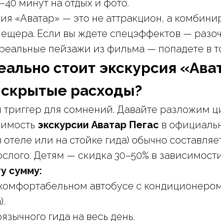
–40 минут на отдых и фото.
ия «Аватар» — это не аттракцион, а комбини
 пещера. Если вы ждете спецэффектов — разоч
 реальные пейзажи из фильма — попадете в то
еально стоит экскурсия «Ава
 скрытые расходы?
 триггер для сомнений. Давайте разложим 
оимость
экскурсии Аватар Пегас
в официаль
 отеле или на стойке гида) обычно составляет
ослого. Детям — скидка 30–50% в зависимости
ту сумму:
комфортабельном автобусе с кондиционером
).
язычного гида на весь день.