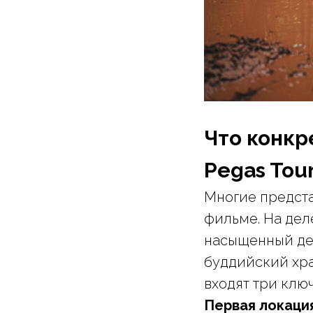
Что конкр
Pegas Tour
Многие предста
фильме. На де
насыщенный де
буддийский хра
входят три ключ
Первая локация