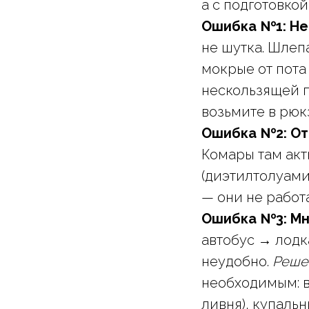
а с подготовкой
Ошибка №1: Не
не шутка. Шлеп
мокрые от пота
нескользящей п
возьмите в рюк
Ошибка №2: От
Комары там акт
(диэтилтолуами
— они не работ
Ошибка №3: Мн
автобус → лодк
неудобно.
Реше
необходимым: в
ливня), купальн