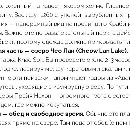
оложенный на известняковом холме. Главно
ину. Вас ждут 1260 ступеней, вырубленных пр
лия — панорамный вид на провинцию Краби и
. Важно: это не развлекательный парк, а де
ъект, поэтому одежда должна прикрывать пл
ая часть — озеро Чео Лан (Cheow Lan Lake).
парка Khao Sok. Вы проведете около 2–3 часо
 лодке, лавируя между карстовыми скалами
нно эти пейзажи напоминают кадры из «Ават
утесы, уходящие в изумрудную воду. По пути
щеры Прайя Нахон — огромного грота с есте
цем, где можно искупаться.
я — обед и свободное время.
Обычно это пла
ваях прямо на озере. Там подают обед (о нем