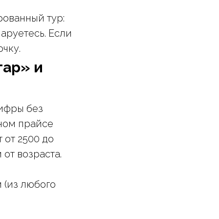
рованный тур:
аруетесь. Если
чку.
тар» и
цифры без
ном прайсе
 от 2500 до
 от возраста.
 (из любого