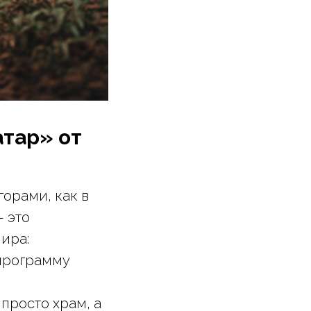
атар» от
орами, как в
 это
ира:
 программу
 просто храм, а