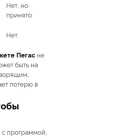
Нет, но
принято
Нет
укете Пегас
не
может быть на
оворящим,
ает потерю в
тобы
 с программой,