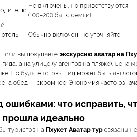
Не включены, но приветствуются
водителю
(100–200 бат с семьи)
ый
 отель
Обычно включен, но уточняйте
Если вы покупаете
экскурсию аватар на Пх
гида, а на улице (у агентов на пляже), цена 
иже. Но будьте готовы: гид может быть англог
ее, а обед — скромнее. Экономия часто означ
д ошибками: что исправить, ч
 прошла идеально
бы туристов на
Пхукет Аватар тур
связаны не