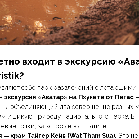
етно входит в экскурсию «Ав
istik?
вляют себе парк развлечений с летающими г
ле
экскурсия «Аватар» на Пхукете от Пегас
—
нь, объединяющий два совершенно разных м
м и дикую природу национального парка. В
евые точки, за которые вы платите.
 — храм Тайгер Кейв (Wat Tham Sua).
Это не