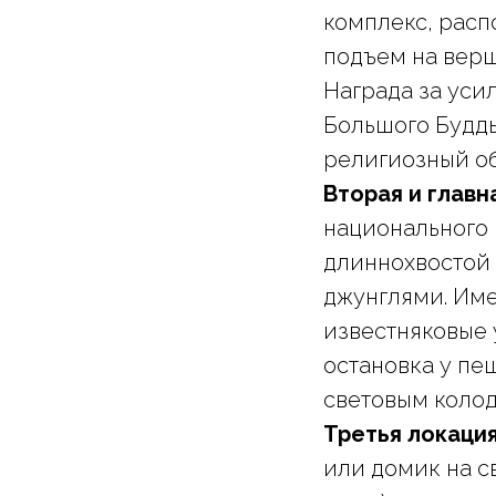
комплекс, расп
подъем на верш
Награда за уси
Большого Будды
религиозный об
Вторая и главн
национального 
длиннохвостой
джунглями. Име
известняковые 
остановка у пе
световым колод
Третья локаци
или домик на с