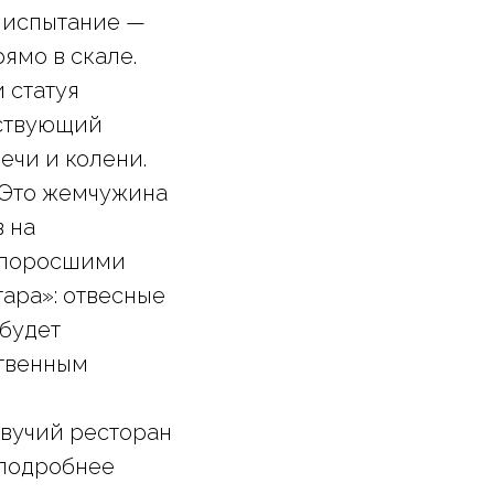
е испытание —
ямо в скале.
 статуя
йствующий
ечи и колени.
Это жемчужина
в на
, поросшими
ара»: отвесные
 будет
ственным
вучий ресторан
 подробнее