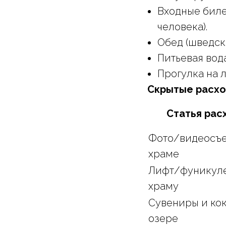
Входные биле
человека).
Обед (шведск
Питьевая вода
Прогулка на л
Скрытые расхо
Статья рас
Фото/видеосъе
храме
Лифт/фуникуле
храму
Сувениры и кок
озере