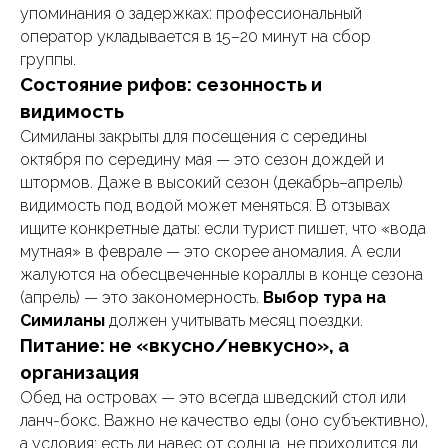
упоминания о задержках: профессиональный
оператор укладывается в 15–20 минут на сбор
группы.
Состояние рифов: сезонность и
видимость
Симиланы закрыты для посещения с середины
октября по середину мая — это сезон дождей и
штормов. Даже в высокий сезон (декабрь–апрель)
видимость под водой может меняться. В отзывах
ищите конкретные даты: если турист пишет, что «вода
мутная» в феврале — это скорее аномалия. А если
жалуются на обесцвеченные кораллы в конце сезона
(апрель) — это закономерность.
Выбор тура на
Симиланы
должен учитывать месяц поездки.
Питание: не «вкусно/невкусно», а
организация
Обед на островах — это всегда шведский стол или
ланч-бокс. Важно не качество еды (оно субъективно),
а условия: есть ли навес от солнца, не приходится ли