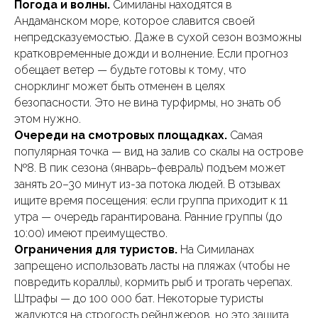
Погода и волны.
Симиланы находятся в
Андаманском море, которое славится своей
непредсказуемостью. Даже в сухой сезон возможны
кратковременные дожди и волнение. Если прогноз
обещает ветер — будьте готовы к тому, что
снорклинг может быть отменен в целях
безопасности. Это не вина турфирмы, но знать об
этом нужно.
Очереди на смотровых площадках.
Самая
популярная точка — вид на залив со скалы на острове
№8. В пик сезона (январь–февраль) подъем может
занять 20–30 минут из-за потока людей. В отзывах
ищите время посещения: если группа приходит к 11
утра — очередь гарантирована. Ранние группы (до
10:00) имеют преимущество.
Ограничения для туристов.
На Симиланах
запрещено использовать ласты на пляжах (чтобы не
повредить кораллы), кормить рыб и трогать черепах.
Штрафы — до 100 000 бат. Некоторые туристы
жалуются на строгость рейнджеров, но это защита