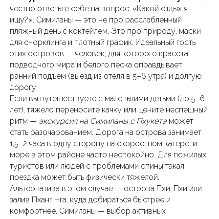
честно ответьте себе на вопрос: «Какой отдых я
ищу?». Симиланы — это не про расслабленный
пляжный день с коктейлем. Это про природу, маски
для снорклинга и плотный график. Идеальный гость
этих островов — человек, для которого красота
подводного мира и белого песка оправдывает
ранний подъем (выезд из отеля в 5–6 утра) и долгую
дорогу.
Если вы путешествуете с маленькими детьми (до 5–6
лет), тяжело переносите качку или цените неспешный
ритм —
экскурсия на Симиланы с Пхукета
может
стать разочарованием. Дорога на острова занимает
1,5–2 часа в одну сторону на скоростном катере, и
море в этом районе часто неспокойно. Для пожилых
туристов или людей с проблемами спины такая
поездка может быть физически тяжелой.
Альтернатива в этом случае — острова Пхи-Пхи или
залив Пханг Нга, куда добираться быстрее и
комфортнее. Симиланы — выбор активных