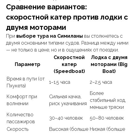
Сравнение вариантов:
скоростной катер против лодки с
двумя моторами
При
выборе тура на Симиланы
вы столкнетесь с
двумя основными типами судов. Разница между ними
— не только в цене, но и в ощущениях от поездки.
Скоростной
Лодка с двумя
Параметр
катер
моторами (Big
(Speedboat)
Boat)
Время в пути (от
1–1,5 часа
2–2,5 часа
Пхукета)
Более
Комфорт при
Сильная качка,
стабильный ход,
волнении
риск укачивания
меньше тряски
Количество
30–40 человек
50–80 человек
пассажиров
Скорость
Высокая (больше
Низкая (больше