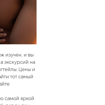
яж изучен, и вы
ма экскурсий на
нгтейлы. Цены и
айти тот самый
айте
по самой яркой