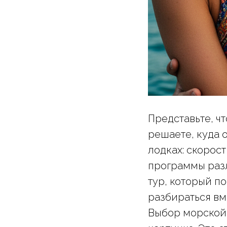
Представьте, чт
решаете, куда 
лодках: скорос
программы разл
тур, который п
разбираться вм
Выбор морской 