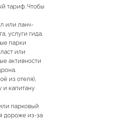
ый тариф. Чтобы
л или ланч-
а, услуги гида.
ные парки
 ласт или
ные активности
дрона.
ё из отеля),
у и капитану
 или парковый
я дороже из-за