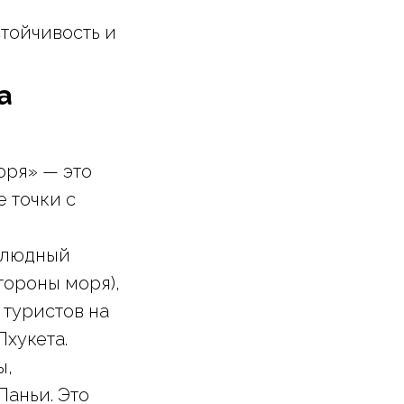
стойчивость и
а
оря» — это
 точки с
 людный
тороны моря),
 туристов на
Пхукета.
ы,
Паньи. Это