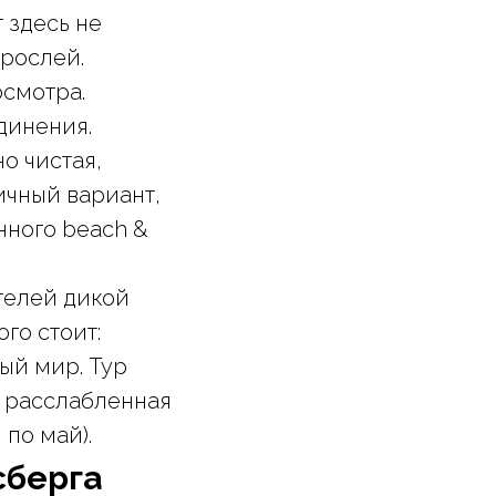
 здесь не
арослей.
смотра.
динения.
о чистая,
ичный вариант,
енного beach &
телей дикой
ого стоит:
ый мир. Тур
е расслабленная
 по май).
сберга