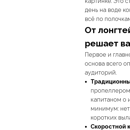
картинке. Это с
день на воде 
всё по полочкам
От лонгте
решает в
Первое и главн
основа всего о
аудиторий.
Традиционны
пропеллером.
капитаном о 
минимум: нет 
коротких выла
Скоростной к