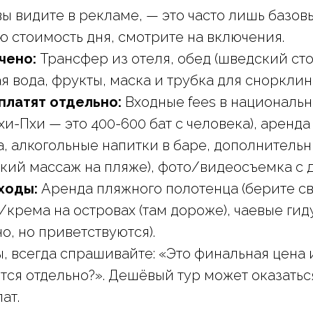
вы видите в рекламе, — это часто лишь базов
ю стоимость дня, смотрите на включения.
чено:
Трансфер из отеля, обед (шведский сто
ая вода, фрукты, маска и трубка для снорклинг
 платят отдельно:
Входные fees в националь
и-Пхи — это 400-600 бат с человека), аренда
, алкогольные напитки в баре, дополнитель
ский массаж на пляже), фото/видеосъемка с 
ходы:
Аренда пляжного полотенца (берите сво
/крема на островах (там дороже), чаевые гид
о, но приветствуются).
, всегда спрашивайте: «Это финальная цена
тся отдельно?». Дешёвый тур может оказатьс
ат.