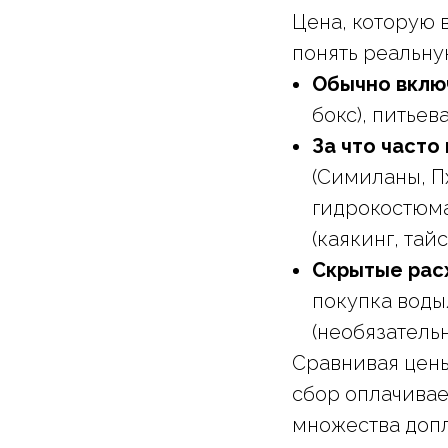
Цена, которую 
понять реальну
Обычно вклю
бокс), питьев
За что часто
(Симиланы, Пх
гидрокостюма
(каякинг, тай
Скрытые рас
покупка воды
(необязательн
Сравнивая цены
сбор оплачивае
множества допл