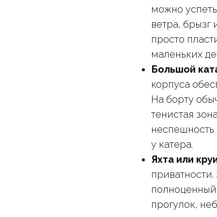
можно успеть 
ветра, брызг 
просто пласт
маленьких дет
Большой кат
корпуса обес
На борту обыч
тенистая зона
неспешность 
у катера.
Яхта или кру
приватности.
полноценный 
прогулок, не