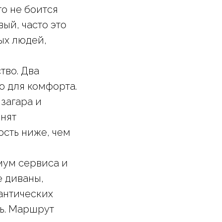
то не боится
ый, часто это
ых людей,
тво. Два
о для комфорта.
 загара и
енят
ость ниже, чем
ум сервиса и
е диваны,
антических
нь. Маршрут