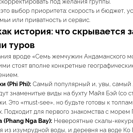
скорректировать под желания группы.
это выбор приоритета: скорость и бюджет, у
мьи или приватность и сервис.
ак история: что скрывается з
и туров
ания вроде «Семь жемчужин Андаманского м
ними стоят вполне конкретные географические
ением.
 (Phi Phi):
Самый популярный и, увы, самый
дут знаменитые виды на бухту Майя Бэй (со с
и. Это «must-see», но будьте готовы к толпам
х. Подходит для первого знакомства с морем 
 (Phang Nga Bay):
Невероятные скалы-кекур
из изумрудной воды, и деревня на воде Ко 