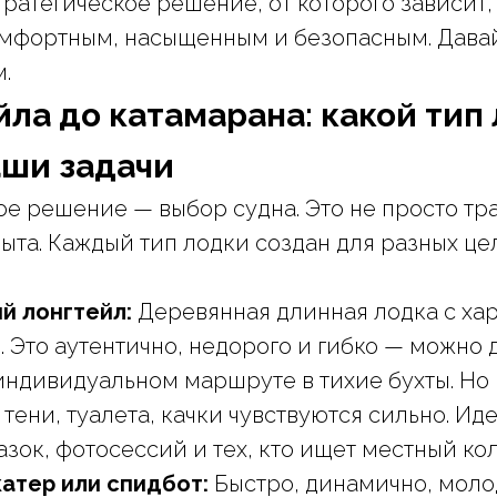
тратегическое решение, от которого зависит,
комфортным, насыщенным и безопасным. Дава
.
йла до катамарана: какой тип
аши задачи
ое решение — выбор судна. Это не просто тра
пыта. Каждый тип лодки создан для разных це
й лонгтейл:
Деревянная длинная лодка с ха
 Это аутентично, недорого и гибко — можно 
индивидуальном маршруте в тихие бухты. Но
тени, туалета, качки чувствуются сильно. Ид
зок, фотосессий и тех, кто ищет местный ко
атер или спидбот:
Быстро, динамично, моло