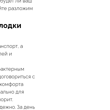
 будет ли ваш
йте разложим
 лодки
нспорт, а
лей и
рактерным
договориться с
 комфорта
еально для
лорит.
дежно. За день