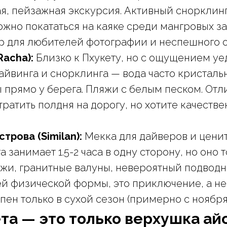
я, пейзажная экскурсия. Активный снорклинг
можно покататься на каяке среди мангровых з
р для любителей фотографии и неспешного о
Racha):
Близко к Пхукету, но с ощущением уе
айвинга и снорклинга — вода часто кристальн
 прямо у берега. Пляжи с белым песком. Отл
тратить полдня на дорогу, но хотите качеств
трова (Similan):
Мекка для дайверов и цени
 занимает 1.5-2 часа в одну сторону, но оно т
жи, гранитные валуны, невероятный подводн
й физической формы, это приключение, а н
пен только в сухой сезон (примерно с ноября
та — это только верхушка ай