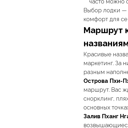
часто можно 
Выбор лодки — 
комфорт для се
Маршрут к
названиям
Красивые назв
маркетинг. За 
разным наполн
Острова Пхи-Пхи
маршрут. Вас ж
снорклинг, пляж
основных точка
Залив Пханг Нга
возвышающиеся 