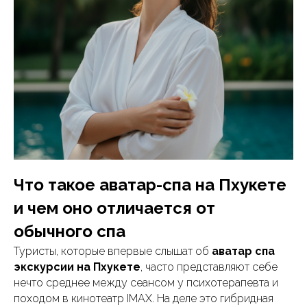
Что такое аватар-спа на Пхукете
и чем оно отличается от
обычного спа
Туристы, которые впервые слышат об
аватар спа
экскурсии на Пхукете
, часто представляют себе
нечто среднее между сеансом у психотерапевта и
походом в кинотеатр IMAX. На деле это гибридная