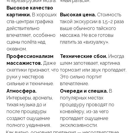
«перезагрузки» мозга.
«наиграться».
Высокое качество
картинки.
В хороших
Высокая цена.
Стоимость
спа-центрах графика
такой экскурсии в 1,5–2 раза
действительно
выше обычного тайского
впечатляет, особенно
массажа. Не все готовы
сцены полёта над
платить за «визуалку».
океаном.
Профессионализм
Технические сбои.
Иногда
массажистов.
Даже
шлем запотевает, картинка
скептики признают, что
тормозит или звук пропадает.
руки у мастеров
Это сильно портит
сильные и техничные.
впечатление.
Атмосфера.
Очереди и спешка.
В
Интерьеры, ароматы,
популярных местах
тихая музыка до и
процедуру проводят по
после процедуры
конвейеру, из-за чего
создают ощущение
пропадает ощущение
полного уединения.
эксклюзивности.
Как видно, основная претензия — несоответствие